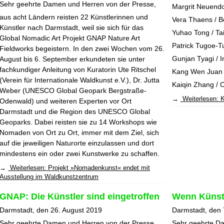
Sehr geehrte Damen und Herren von der Presse,
Margrit Neuendor
aus acht Ländern reisten 22 Künstlerinnen und
Vera Thaens / B
Künstler nach Darmstadt, weil sie sich für das
Yuhao Tong / Ta
Global Nomadic Art Projekt GNAP
Nature Art
Patrick Tugoe-T
Fieldworks
begeistern. In den zwei Wochen vom 26.
Gunjan Tyagi / I
August bis 6. September erkundeten sie unter
fachkundiger Anleitung von Kuratorin Ute Ritschel
Kang Wen Juan 
(Verein für Internationale Waldkunst e.V.), Dr. Jutta
Kaiqin Zhang / 
Weber (UNESCO Global Geopark Bergstraße-
Weiterlesen: K
Odenwald) und weiteren Experten vor Ort
Darmstadt und die Region des UNESCO Global
Geoparks. Dabei reisten sie zu 14 Workshops wie
Nomaden von Ort zu Ort, immer mit dem Ziel, sich
auf die jeweiligen Naturorte einzulassen und dort
mindestens ein oder zwei Kunstwerke zu schaffen.
Weiterlesen: Projekt »Nomadenkunst« endet mit
Ausstellung im Waldkunstzentrum
GNAP: Die Künstler sind eingetroffen
Wenn Künst
Darmstadt, den 26. August 2019
Darmstadt, den 
Sehr geehrte Damen und Herren von der Presse,
Sehr geehrte D