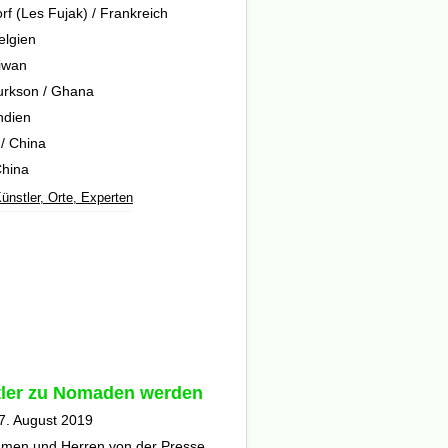
f (Les Fujak) / Frankreich
elgien
iwan
urkson / Ghana
ndien
/ China
China
ünstler, Orte, Experten
ler zu Nomaden werden
7. August 2019
amen und Herren von der Presse,