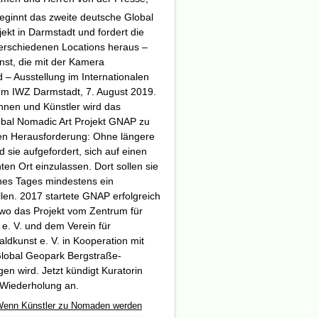
eginnt das zweite deutsche Global
ekt in Darmstadt und fordert die
erschiedenen Locations heraus –
nst, die mit der Kamera
d – Ausstellung im Internationalen
m IWZ Darmstadt, 7. August 2019.
innen und Künstler wird das
bal Nomadic Art Projekt GNAP zu
en Herausforderung: Ohne längere
d sie aufgefordert, sich auf einen
ten Ort einzulassen. Dort sollen sie
ines Tages mindestens ein
len. 2017 startete GNAP erfolgreich
 wo das Projekt vom Zentrum für
e. V. und dem Verein für
aldkunst e. V. in Kooperation mit
bal Geopark Bergstraße-
n wird. Jetzt kündigt Kuratorin
 Wiederholung an.
Wenn Künstler zu Nomaden werden