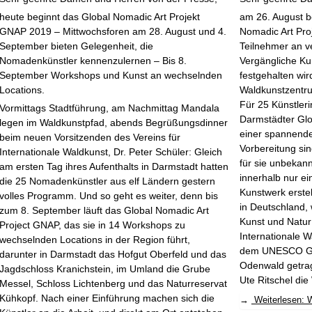
heute beginnt das Global Nomadic Art Projekt
am 26. August b
GNAP 2019 – Mittwochsforen am 28. August und 4.
Nomadic Art Proj
September bieten Gelegenheit, die
Teilnehmer an v
Nomadenkünstler
kennenzulernen – Bis 8.
Vergängliche Ku
September Workshops und Kunst an wechselnden
festgehalten wir
Locations.
Waldkunstzentru
Für 25 Künstler
Vormittags Stadtführung, am Nachmittag Mandala
Darmstädter Glo
legen im Waldkunstpfad, abends Begrüßungsdinner
einer spannend
beim neuen Vorsitzenden des Vereins für
Vorbereitung sin
Internationale Waldkunst, Dr. Peter Schüler: Gleich
für sie unbekann
am ersten Tag ihres Aufenthalts in Darmstadt hatten
innerhalb nur e
die 25
Nomadenkünstler
aus elf Ländern gestern
Kunstwerk erstel
volles Programm. Und so geht es weiter, denn bis
in Deutschland,
zum 8. September läuft das Global Nomadic Art
Kunst und Natur 
Project GNAP, das sie in 14 Workshops zu
Internationale W
wechselnden Locations in der Region führt,
dem UNESCO Glo
darunter in Darmstadt das Hofgut Oberfeld und das
Odenwald getrage
Jagdschloss Kranichstein, im Umland die Grube
Ute Ritschel die
Messel, Schloss Lichtenberg und das Naturreservat
Kühkopf. Nach einer Einführung machen sich die
Weiterlesen: 